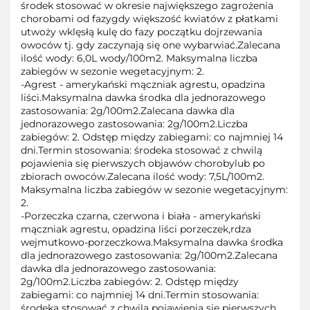
środek stosować w okresie największego zagrożenia
chorobami od fazygdy większość kwiatów z płatkami
utwoży wklęsłą kulę do fazy początku dojrzewania
owoców tj. gdy zaczynają się one wybarwiać.Zalecana
ilość wody: 6,0L wody/100m2. Maksymalna liczba
zabiegów w sezonie wegetacyjnym: 2.
-Agrest - amerykański mączniak agrestu, opadzina
liści.Maksymalna dawka środka dla jednorazowego
zastosowania: 2g/100m2.Zalecana dawka dla
jednorazowego zastosowania: 2g/100m2.Liczba
zabiegów: 2. Odstęp między zabiegami: co najmniej 14
dni.Termin stosowania: środeka stosować z chwilą
pojawienia się pierwszych objawów chorobylub po
zbiorach owoców.Zalecana ilość wody: 7,5L/100m2.
Maksymalna liczba zabiegów w sezonie wegetacyjnym:
2.
-Porzeczka czarna, czerwona i biała - amerykański
mączniak agrestu, opadzina liści porzeczek,rdza
wejmutkowo-porzeczkowa.Maksymalna dawka środka
dla jednorazowego zastosowania: 2g/100m2.Zalecana
dawka dla jednorazowego zastosowania:
2g/100m2.Liczba zabiegów: 2. Odstęp między
zabiegami: co najmniej 14 dni.Termin stosowania:
środeka stosować z chwilą pojawienia się pierwszych