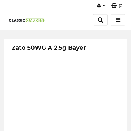
(
0
)
Zaloguj się
Zarejestruj się
Dodaj zgłoszenie
Zato 50WG A 2,5g Bayer