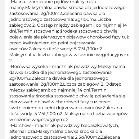
-Malina - zamieranie pędów maliny, rdza
maliny.Maksymalna dawka środka dla jednorazowego
zastosowania: 2g/100m2.Zalecana dawka dla
jednorazowego zastosowania: 2g/100m2.Liczba
zabiegów: 2. Odstęp między zabiegami: co najmniej 14
dni.Termin stosowania: środeka stosować z chwilą
pojawienia się pierwszych objawów chorobyod fazy tuż
przed kwitnieniem do pełni dojrzewania
owoców.Zalecana ilość wody: 5-7,5L/100m2.
Maksymalna liczba zabiegów w sezonie wegetacyjnym:
2.
-Borówka wysoka - mączniak prawdziwy.Maksymalna
dawka środka dla jednorazowego zastosowania:
2g/100m2.Zalecana dawka dla jednorazowego
zastosowania: 2g/100m2.Liczba zabiegów: 2. Odstęp
między zabiegami: co najmniej 14 dni.Termin
stosowania: środeka stosować z chwilą pojawienia się
pierwszych objawów chorobyod fazy tuż przed
kwitnieniem do pełni dojrzewania owoców.Zalecana
ilość wody: 5-7,5L/100m2. Maksymalna liczba zabiegów
w sezonie wegetacyjnym: 2.
-Marchew - mączniak prawdziwy baldaszkowatych,
alternarioza.Maksymalna dawka środka dla
jednorazowego zastosowania: 2,5g/100m2.Zalecana