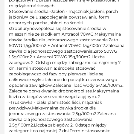
połączonym z przemieszczeniem się w przestworach
międzykomórkowych.
Stosowanie środka:-Jabłoń - mączniak jabłoni, parch
jabłoni.W celu zapobiegania powstawianiu form
odpornych parcha jabłoni na środki
strobilurynowepoleca się stosowanie środka w
mieszaninie ze środkiem Antracol 70WG.Maksymalna
dawka środka dla jednorazowego zastosowania:Zato
50WG 1,5g/100m2 + Antacol 70WG 15g/100m2.Zalecana
dawka dla jednorazowego zastosowania:Zato 50WG
1,5g/100m2 + Antacol 70WG 15g/100m2.Liczba
zabiegów: 2. Odstęp między zabiegami: co najmniej 7
dni.Termin stosowania: środeka stosować
zapobiegawczo od fazy gdy pierwsze liście są
całkowicie wykształcone do początku czerwcowego
opadania zawiązków.Zalecana ilość wody 5-7,5L/100m2.
Zalecane opryskiwanie: drobnokropliste.Maksymalna
liczba zabiegów w sezonie wegetacyjnym: 2.
-Truskawka - biała plamistość liści, mączniak
prawdziwy.Maksymalna dawka środka dla
jednorazowego zastosowania: 2,5g/100m2.Zalecana
dawka dla jednorazowego zastosowania:
2,5g/100m2.Liczba zabiegów: 2. Odstęp między
zabiegami: co najmniej 7 dni.Termin stosowania: