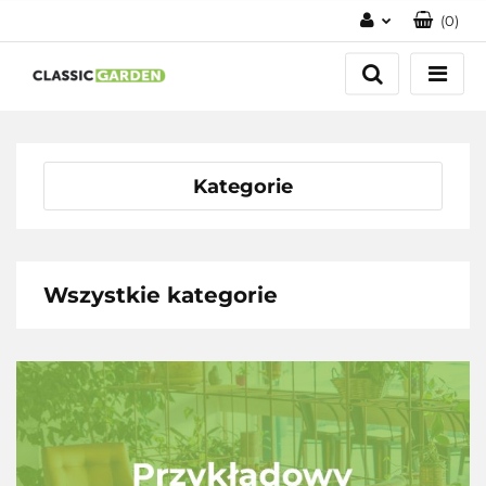
(
0
)
Zaloguj się
Zarejestruj się
Dodaj zgłoszenie
Kategorie
Wszystkie kategorie