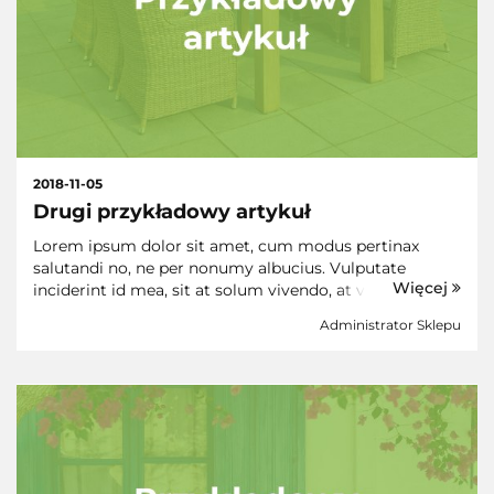
2018-11-05
Drugi przykładowy artykuł
Lorem ipsum dolor sit amet, cum modus pertinax
salutandi no, ne per nonumy albucius. Vulputate
Więcej
inciderint id mea, sit at solum vivendo, at vim purto
nihil. Cu nec similique conclusionemque, in vis suas
Administrator Sklepu
iuvaret, has ad omnis prompta eligendi. Dicant
tempor...