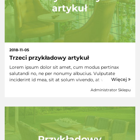
2018-11-05
Trzeci przykładowy artykuł
Lorem ipsum dolor sit amet, cum modus pertinax
salutandi no, ne per nonumy albucius. Vulputate
Więcej
inciderint id mea, sit at solum vivendo, at vim purto
nihil. Cu nec similique conclusionemque, in vis suas
Administrator Sklepu
iuvaret, has ad omnis prompta eligendi. Dicant
tempor...