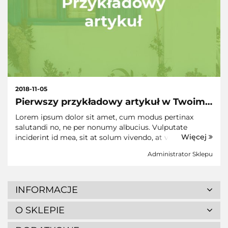
2018-11-05
Pierwszy przykładowy artykuł w Twoim
sklepie
Lorem ipsum dolor sit amet, cum modus pertinax
salutandi no, ne per nonumy albucius. Vulputate
Więcej
inciderint id mea, sit at solum vivendo, at vim purto
nihil. Cu nec similique conclusionemque, in vis suas
Administrator Sklepu
iuvaret, has ad omnis prompta eligendi. Dicant
tempor...
INFORMACJE
O SKLEPIE