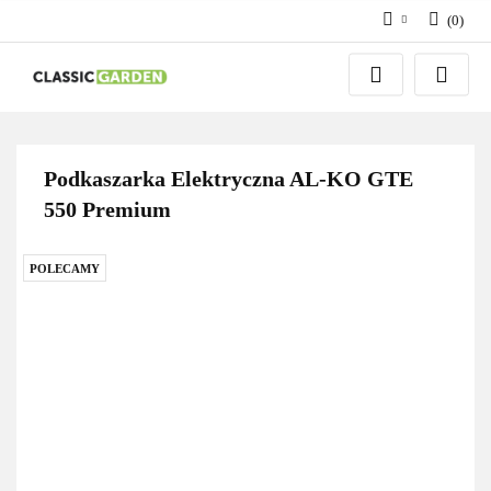
(
0
)
Zaloguj się
Zarejestruj się
Dodaj zgłoszenie
Podkaszarka Elektryczna AL-KO GTE
550 Premium
POLECAMY