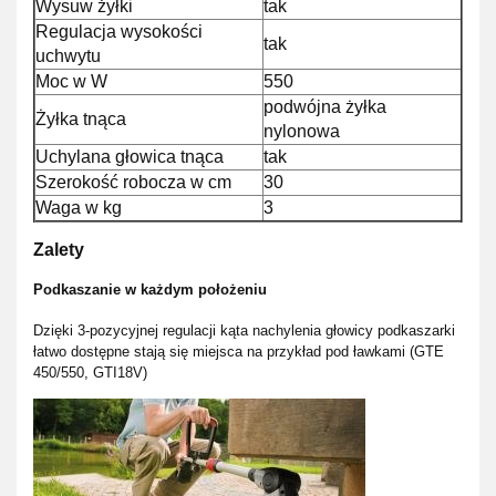
Wysuw żyłki
tak
Regulacja wysokości
tak
uchwytu
Moc w W
550
podwójna żyłka
Żyłka tnąca
nylonowa
Uchylana głowica tnąca
tak
Szerokość robocza w cm
30
Waga w kg
3
Zalety
Podkaszanie w każdym położeniu
Dzięki 3-pozycyjnej regulacji kąta nachylenia głowicy podkaszarki
łatwo dostępne stają się miejsca na przykład pod ławkami (GTE
450/550, GTI18V)