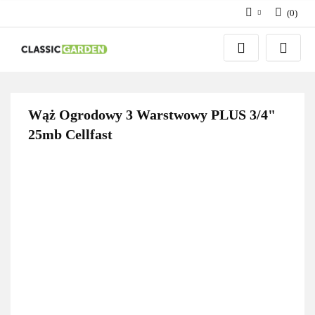
(
0
)
Zaloguj się
Zarejestruj się
Dodaj zgłoszenie
Wąż Ogrodowy 3 Warstwowy PLUS 3/4"
25mb Cellfast