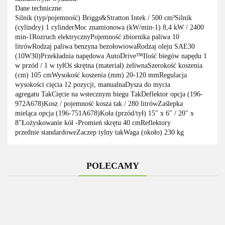
Dane techniczne:
Silnik (typ/pojemność) Briggs&Stratton Intek / 500 cm³Silnik
(cylindry) 1 cylinderMoc znamionowa (kW/min-1) 8,4 kW / 2400
min-1Rozruch elektrycznyPojemność zbiornika paliwa 10
litrówRodzaj paliwa benzyna bezołowiowaRodzaj oleju SAE30
(10W30)Przekładnia napędowa AutoDrive™Ilość biegów napędu 1
w przód / 1 w tyłOś skrętna (materiał) żeliwnaSzerokość koszenia
(cm) 105 cmWysokość koszenia (mm) 20-120 mmRegulacja
wysokości cięcia 12 pozycji, manualnaDysza do mycia
agregatu TakCięcie na wstecznym biegu TakDeflektor opcja (196-
972A678)Kosz / pojemność kosza tak / 280 litrówZaślepka
mieląca opcja (196-751A678)Koła (przód/tył) 15" x 6" / 20" x
8"Łożyskowanie kół -Promień skrętu 40 cmReflektory
przednie standardoweZaczep tylny takWaga (około) 230 kg
POLECAMY
-25%