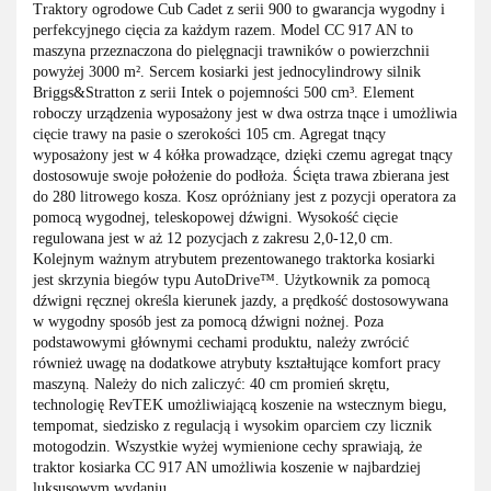
Traktory ogrodowe Cub Cadet z serii 900 to gwarancja wygodny i
perfekcyjnego cięcia za każdym razem. Model CC 917 AN to
maszyna przeznaczona do pielęgnacji trawników o powierzchnii
powyżej 3000 m². Sercem kosiarki jest jednocylindrowy silnik
Briggs&Stratton z serii Intek o pojemności 500 cm³. Element
roboczy urządzenia wyposażony jest w dwa ostrza tnące i umożliwia
cięcie trawy na pasie o szerokości 105 cm. Agregat tnący
wyposażony jest w 4 kółka prowadzące, dzięki czemu agregat tnący
dostosowuje swoje położenie do podłoża. Ścięta trawa zbierana jest
do 280 litrowego kosza. Kosz opróżniany jest z pozycji operatora za
pomocą wygodnej, teleskopowej dźwigni. Wysokość cięcie
regulowana jest w aż 12 pozycjach z zakresu 2,0-12,0 cm.
Kolejnym ważnym atrybutem prezentowanego traktorka kosiarki
jest skrzynia biegów typu AutoDrive™. Użytkownik za pomocą
dźwigni ręcznej określa kierunek jazdy, a prędkość dostosowywana
w wygodny sposób jest za pomocą dźwigni nożnej. Poza
podstawowymi głównymi cechami produktu, należy zwrócić
również uwagę na dodatkowe atrybuty kształtujące komfort pracy
maszyną. Należy do nich zaliczyć: 40 cm promień skrętu,
technologię RevTEK umożliwiającą koszenie na wstecznym biegu,
tempomat, siedzisko z regulacją i wysokim oparciem czy licznik
motogodzin. Wszystkie wyżej wymienione cechy sprawiają, że
traktor kosiarka CC 917 AN umożliwia koszenie w najbardziej
luksusowym wydaniu.