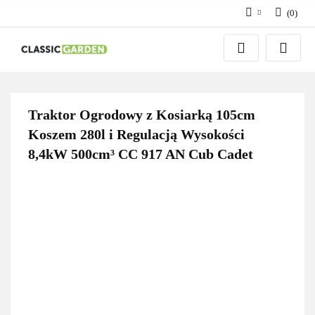
(
0
)
Zaloguj się
Zarejestruj się
Dodaj zgłoszenie
Traktor Ogrodowy z Kosiarką 105cm
Koszem 280l i Regulacją Wysokości
8,4kW 500cm³ CC 917 AN Cub Cadet