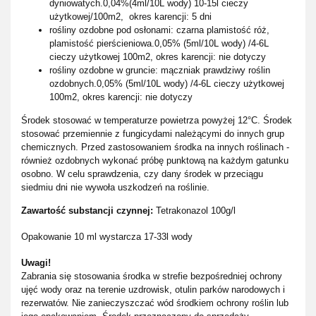
dyniowatych.0,04%(4ml/10L wody) 10-15l cieczy
użytkowej/100m2, okres karencji: 5 dni
rośliny ozdobne pod osłonami: czarna plamistość róż,
plamistość pierścieniowa.0,05% (5ml/10L wody) /4-6L
cieczy użytkowej 100m2, okres karencji: nie dotyczy
rośliny ozdobne w gruncie: mączniak prawdziwy roślin
ozdobnych.0,05% (5ml/10L wody) /4-6L cieczy użytkowej
100m2, okres karencji: nie dotyczy
Środek stosować w temperaturze powietrza powyżej 12°C. Środek
stosować przemiennie z fungicydami należącymi do innych grup
chemicznych. Przed zastosowaniem środka na innych roślinach -
również ozdobnych wykonać próbę punktową na każdym gatunku
osobno. W celu sprawdzenia, czy dany środek w przeciągu
siedmiu dni nie wywoła uszkodzeń na roślinie.
Zawartość substancji czynnej:
Tetrakonazol 100g/l
Opakowanie 10 ml wystarcza 17
-33l wody
Uwagi!
Zabrania się stosowania środka w strefie bezpośredniej ochrony
ujęć wody oraz na terenie uzdrowisk, otulin parków narodowych i
rezerwatów. Nie zanieczyszczać wód środkiem ochrony roślin lub