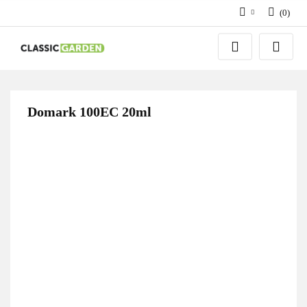
(
0
)
Zaloguj się
Zarejestruj się
Dodaj zgłoszenie
Domark 100EC 20ml