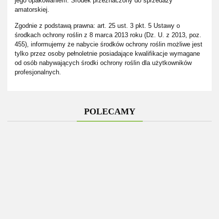
jego opakowaniem. Środek przeznaczony do sprzedaży
amatorskiej.
Zgodnie z podstawą prawna: art. 25 ust. 3 pkt. 5 Ustawy o
środkach ochrony roślin z 8 marca 2013 roku (Dz. U. z 2013, poz.
455), informujemy że nabycie środków ochrony roślin możliwe jest
tylko przez osoby pełnoletnie posiadające kwalifikacje wymagane
od osób nabywających środki ochrony roślin dla użytkowników
profesjonalnych.
POLECAMY
-25%
F
Podkaszarka
Kosiarka
Pompa
Elektryczna
Imp
Robot
Zanurzeniowa
Fobos M-4
AL-KO